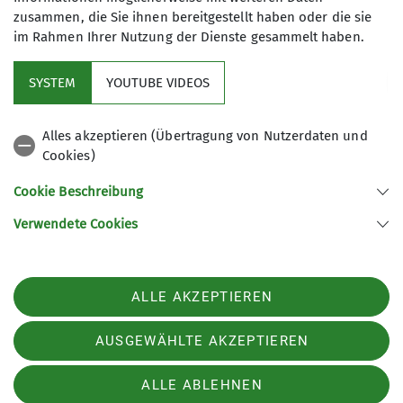
zusammen, die Sie ihnen bereitgestellt haben oder die sie
im Rahmen Ihrer Nutzung der Dienste gesammelt haben.
SYSTEM
YOUTUBE VIDEOS
Sektion
Alles akzeptieren (Übertragung von Nutzerdaten und
Cookies)
Aktuelles
Cookie Beschreibung
Verwendete Cookies
Sektion Offenbach des Deutschen Alpenvereins e.V.
Oppelner Str. 10
63071 Offenbach am Main
ALLE AKZEPTIEREN
Telefon +4969869085
Kontakt
AUSGEWÄHLTE AKZEPTIEREN
ALLE ABLEHNEN
Impressum
Datenschutz
Datenschutz-Einstellungen