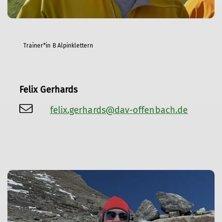
Trainer*in B Alpinklettern
Felix Gerhards
felix.gerhards@dav-offenbach.de