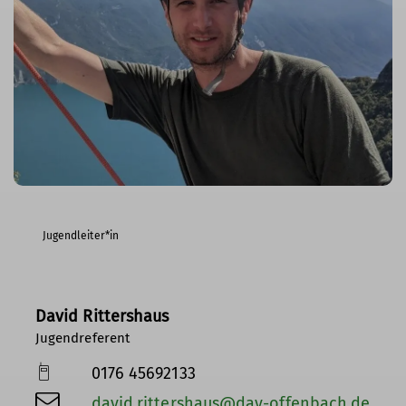
Jugendleiter*in
David Rittershaus
Jugendreferent
0176 45692133
david.rittershaus@dav-offenbach.de