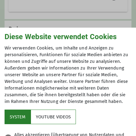
Die Aktivitäten unserer Klettergruppe
reichen vom Sportklettern in der
Preis
Halle und im Fels der Mittelgebirge
Diese Website verwendet Cookies
und den Alpen hin zu alpinen
60,- €, Nichtmitglieder der Sektion 75,- €,
Wir verwenden Cookies, um Inhalte und Anzeigen zu
Klettertouren und kombinierten
zuzüglich Halleneintritt
personalisieren, Funktionen für soziale Medien anbieten zu
Hochtouren in den Alpen.
können und Zugriffe auf unsere Website zu analysieren.
Unser Klettertreff findet immer
Außerdem geben wir Informationen zu Ihrer Verwendung
Maximale Teilnehmeranzahl
mittwochs ab 19.30 Uhr in der
unserer Website an unsere Partner für soziale Medien,
KletterBar in Offenbach statt. Über
Werbung und Analysen weiter. Unsere Partner führen diese
6
unsere WhatsApp Gruppe verabreden
Informationen möglicherweise mit weiteren Daten
wir uns zu Kletterausflügen zu den
zusammen, die Sie ihnen bereitgestellt haben oder die sie
im Rahmen Ihrer Nutzung der Dienste gesammelt haben.
umliegenden Mittelgebirgsfelsen.
Unsere Trainer*innen bieten Kurse im
SYSTEM
YOUTUBE VIDEOS
Hallenklettern, Felsklettern und
alpinem Klettern und Bergsteigen an.
Sektion
Gemeinsam unterwegs. Im
Alles akzeptieren (Übertragung von Nutzerdaten und