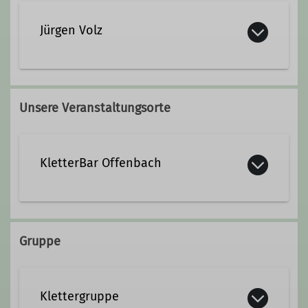
jacqueline.vogel@dav-
offenbach.de
Jürgen Volz
juergen.volz@dav-offenbach.de
Qualifikationen
Unsere Veranstaltungsorte
Kletterbetreuer*in Breitensport
Qualifikationen
KletterBar Offenbach
Kletterbetreuer*in Breitensport
Jugendleiter*in
kletterbar-offenbach.de
Gruppe
Sprendlinger Landstr. 177b
63069 Offenbach
Klettergruppe