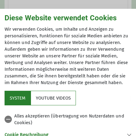
Trainer*in C Sportklettern Breitensport
kletterbar-offenbach.de
Diese Website verwendet Cookies
Gruppe
Zusatzqualifikation Outdoor-
Wir verwenden Cookies, um Inhalte und Anzeigen zu
Sprendlinger Landstr. 177b
Sportklettern
personalisieren, Funktionen für soziale Medien anbieten zu
63069 Offenbach
können und Zugriffe auf unsere Website zu analysieren.
Außerdem geben wir Informationen zu Ihrer Verwendung
Klettergruppe
Ämter
unserer Website an unsere Partner für soziale Medien,
Werbung und Analysen weiter. Unsere Partner führen diese
Informationen möglicherweise mit weiteren Daten
Referent Klettern
Die Aktivitäten unserer Klettergruppe
zusammen, die Sie ihnen bereitgestellt haben oder die sie
reichen vom Sportklettern in der
im Rahmen Ihrer Nutzung der Dienste gesammelt haben.
Halle und im Fels der Mittelgebirge
und den Alpen hin zu alpinen
SYSTEM
YOUTUBE VIDEOS
Klettertouren und kombinierten
Sektion
Hochtouren in den Alpen.
Alles akzeptieren (Übertragung von Nutzerdaten und
Unser Klettertreff findet immer
Cookies)
Aktuelles
mittwochs ab 19.30 Uhr in der
Cookie Beschreibung