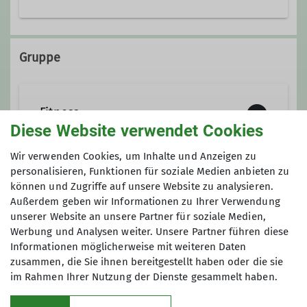
0173 9385355
Gruppe
2vorsitzende@dav-offenbach.de
Fitness
Ämter
Diese Website verwendet Cookies
Wir verwenden Cookies, um Inhalte und Anzeigen zu
2. Vorsitzende
Mitglieder der Fitness Gruppe treffen
personalisieren, Funktionen für soziale Medien anbieten zu
sich donnerstags zum gemeinsam
können und Zugriffe auf unsere Website zu analysieren.
Anmeldung
Sport treiben. Im Sommerhalbjahr ist
Außerdem geben wir Informationen zu Ihrer Verwendung
unserer Website an unsere Partner für soziale Medien,
der Treffpunkt der große Parkplatz auf
Jeder kann mitmachen, jeder ist willkommen:
Werbung und Analysen weiter. Unsere Partner führen diese
der Rosenhöhe im Süden Offenbachs,
Spreche uns einfach an.
Informationen möglicherweise mit weiteren Daten
im Winterhalbjahr von November bis
zusammen, die Sie ihnen bereitgestellt haben oder die sie
Ostern ist dies die Turnhalle der
im Rahmen Ihrer Nutzung der Dienste gesammelt haben.
Friedrich Ebert Schule in Offenbach-
Waldheim. Während sich im Sommer