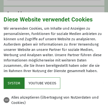
Die Wandergruppe der Sektion
Offenbach trifft sich einmal im Monat
Anmeldung
(außer Dezember) zu einer
Diese Website verwendet Cookies
Tageswanderung (siehe auch
Martina und Jürgen Ebling, Telefon: 06074 /
Wir verwenden Cookies, um Inhalte und Anzeigen zu
Gemeinsames Wanderprogramm in
94970
personalisieren, Funktionen für soziale Medien anbieten zu
unserem Jahresprogramm).
können und Zugriffe auf unsere Website zu analysieren.
Die Wanderungen führen zumeist in
Außerdem geben wir Informationen zu Ihrer Verwendung
Anmeldung bis
die benachbarten Mittelgebirge
unserer Website an unsere Partner für soziale Medien,
(Taunus, Odenwald, Spessart,
Werbung und Analysen weiter. Unsere Partner führen diese
26.06.2026
Vogelsberg, Pfalz) oder auch in das
Informationen möglicherweise mit weiteren Daten
nähere Umland und werden in der
zusammen, die Sie ihnen bereitgestellt haben oder die sie
im Rahmen Ihrer Nutzung der Dienste gesammelt haben.
Regel an einem Sonntag angeboten.
Die Wanderungen haben eine Länge
SYSTEM
YOUTUBE VIDEOS
von 12 – 16 Kilometer und eine
Gehzeit von 3 - 5 Stunden.
Sektion
Alles akzeptieren (Übertragung von Nutzerdaten und
Cookies)
Es empfiehlt sich für alle
Aktuelles