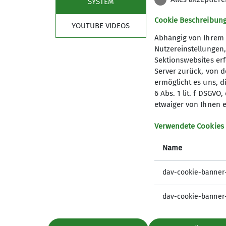
SYSTEM
Lust dabei zu sein? Nehme Kont
Regenschutz gedacht werden. Bei
Sektion an. Bis bald!
Cookie Beschreibun
YOUTUBE VIDEOS
Der Wandertag wird fast immer m
Abhängig von Ihrem 
Details
Tagsüber verpflegen wir uns zum
Nutzereinstellungen
Sektionswebsites erf
Während der Wintermonate wird e
Server zurück, von 
ermöglicht es uns, d
In der Regel bilden wir Fahrgem
6 Abs. 1 lit. f DSGV
jeweiligen Monatsaushang beka
etwaiger von Ihnen e
Mitmachen und Engagement
Sektion
Aktu
Verwendete Cookies
Das Wanderprogramm hängt von de
Gruppen
Progra
eine Wanderung zu übernehmen. 
Name
Vorstand
Vorträge
Wanderungen einbringen möcht
Tourenleiter
dav-cookie-banner
Mitgliedschaft
Details
dav-cookie-banner