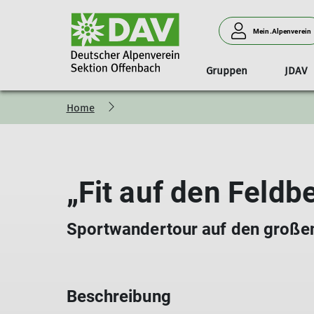
Mein.Alpenverein
Gruppen
JDAV
Home
Vorstand
Wandern
Downloads
Tourenleiter*in
Klettern
S
„Fit auf den Feldb
Sportwandertour auf den großen
Beschreibung