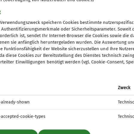
akt auf, besuche einen Ausbildungskurs und schau Di
 Knieproblemen sind evtl. Teleskopstöcke von Vorteil
g
it einer Einkehr zur Schlussrast in einem Dorf- oder
Verwendungszweck speichern Cookies bestimmte nutzerspezifisc
eist aus dem Rucksack.
, Authentifizierungsmerkmale oder Sicherheitsparameter. Soweit
orderlich ist, sendet Ihr Internet-Browser die Cookies sowie die 
vtl. auch für die Mittagspause eine Einkehrmöglichke
denen sie anfänglich heruntergeladen wurden. Die Auswertung un
ie Funktionsfähigkeit der Website sicherzustellen und Ihre Nutzer
einschaften oder fahren mit öffentlichen Verkehrsmitt
O, da diese Cookies zur Bereitsstellung des Dienstes technisch zw
nntgegeben.
rteilter Einwilligungen benötigt werden (vgl. Cookie-Consent, Spe
 gerne erlaubt!
elles
r Beteiligung unserer Mitglieder ab. Wir suchen imme
mm
Willkommen sind auch Neulinge, die bei uns mitwan
Zweck
en.
-already-shown
Technis
-accepted-cookie-types
Technis