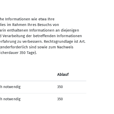
r das Kurs- und Tourenprogramm der
.
 Landgasthof abgeschlossen.
he Informationen wie etwa Ihre
 dies im Rahmen Ihres Besuchs von
darin enthaltenen Informationen an diejenigen
it gesucht.
d Verarbeitung der betreffenden Informationen
erfahrung zu verbessern. Rechtsgrundlage ist Art.
eln. Alle Termine werden im
ingenderforderlich sind sowie zum Nachweis
Sektion Offenbach des
icherdauer 350 Tage).
Deutschen Alpenvereins e.V.
r Aktive, die bereit sind auch mal
Oppelner Str. 10
dern oder auch eigene
63071 Offenbach am Main
Ablauf
Telefon +4969869085
ch notwendig
350
Kontakt
ch notwendig
350