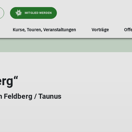
MITGLIED WERDEN
Kurse, Touren, Veranstaltungen
Vorträge
Off
ektionsmagazin
Gebietsführer
Bergsteigen
Mitgliederversammlung
Jugend | Jako
Mitgliedschaft
Klim
erg“
 Feldberg / Taunus