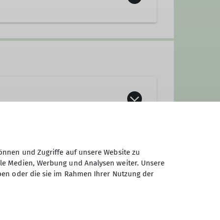
r) zu einer Tageswanderung (siehe
önnen und Zugriffe auf unsere Website zu
 Spessart, Vogelsberg, Pfalz) oder
ale Medien, Werbung und Analysen weiter. Unsere
ben oder die sie im Rahmen Ihrer Nutzung der
Stunden.
binierten Touren in Fels und Eis.
und Frühjahr stehen auch auf dem
uch an die passende Bekleidung und