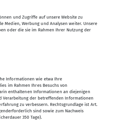
r) zu einer Tageswanderung (siehe
 84840048
 Spessart, Vogelsberg, Pfalz) oder
önnen und Zugriffe auf unsere Website zu
5
ale Medien, Werbung und Analysen weiter. Unsere
ben oder die sie im Rahmen Ihrer Nutzung der
Stunden.
uch an die passende Bekleidung und
.
 Landgasthof abgeschlossen.
he Informationen wie etwa Ihre
 dies im Rahmen Ihres Besuchs von
it gesucht.
darin enthaltenen Informationen an diejenigen
d Verarbeitung der betreffenden Informationen
eln. Alle Termine werden im
erfahrung zu verbessern. Rechtsgrundlage ist Art.
ingenderforderlich sind sowie zum Nachweis
Sektion Offenbach des
icherdauer 350 Tage).
Deutschen Alpenvereins e.V.
r Aktive, die bereit sind auch mal