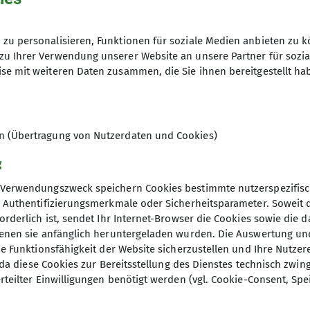
ffenbach trifft sich einmal im Monat (außer Dezembe
amm in unserem Jahresprogramm).
Alexander Neumann. Telefon: 069 /
in die benachbarten Mittelgebirge (Taunus, Odenwald,
zu personalisieren, Funktionen für soziale Medien anbieten zu k
Holger Hanke. Telefon: 06103 / 2184
werden in der Regel an einem Sonntag angeboten.
zu Ihrer Verwendung unserer Website an unsere Partner für sozi
se mit weiteren Daten zusammen, die Sie ihnen bereitgestellt ha
ge von 12 – 16 Kilometer und eine Gehzeit von 3 - 5 
erungen festes Schuhwerk. Je nach Witterung sollte a
17.07.2026
 Knieproblemen sind evtl. Teleskopstöcke von Vorteil
en (Übertragung von Nutzerdaten und Cookies)
g
it einer Einkehr zur Schlussrast in einem Dorf- oder
eist aus dem Rucksack.
Verwendungszweck speichern Cookies bestimmte nutzerspezifisc
, Authentifizierungsmerkmale oder Sicherheitsparameter. Soweit
vtl. auch für die Mittagspause eine Einkehrmöglichke
orderlich ist, sendet Ihr Internet-Browser die Cookies sowie die 
denen sie anfänglich heruntergeladen wurden. Die Auswertung un
einschaften oder fahren mit öffentlichen Verkehrsmitt
ie Funktionsfähigkeit der Website sicherzustellen und Ihre Nutzer
nntgegeben.
O, da diese Cookies zur Bereitsstellung des Dienstes technisch zw
 gerne erlaubt!
rteilter Einwilligungen benötigt werden (vgl. Cookie-Consent, Spe
elles
r Beteiligung unserer Mitglieder ab. Wir suchen imme