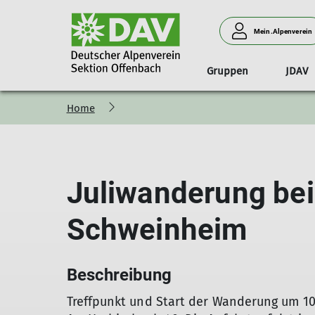
Mein.Alpenverein
Gruppen
JDAV
Home
Vorstand
Wandern
Downloads
Tourenleiter*in
Klettern
S
Juliwanderung bei
Schweinheim
Beschreibung
Treffpunkt und Start der Wanderung um 10