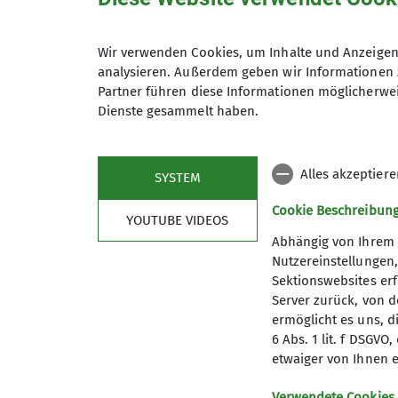
Die Wandergruppe der Sektion O
auch Gemeinsames Wanderprogr
Anmeldung
Die Wanderungen führen zumeist 
Wir verwenden Cookies, um Inhalte und Anzeigen 
auch in das nähere Umland und 
analysieren. Außerdem geben wir Informationen 
Partner führen diese Informationen möglicherwei
Die Wanderungen haben eine Län
Dienste gesammelt haben.
Es empfiehlt sich für alle Wand
Anmeldung bis
Regenschutz gedacht werden. Bei
Alles akzeptier
SYSTEM
Cookie Beschreibun
Der Wandertag wird fast immer m
YOUTUBE VIDEOS
Tagsüber verpflegen wir uns zum
Abhängig von Ihrem 
Nutzereinstellungen
Während der Wintermonate wird e
Sektionswebsites erf
Server zurück, von 
In der Regel bilden wir Fahrgem
ermöglicht es uns, d
jeweiligen Monatsaushang beka
6 Abs. 1 lit. f DSGV
Mitmachen und Engagement
etwaiger von Ihnen e
Sektion
Aktu
Das Wanderprogramm hängt von de
Verwendete Cookies