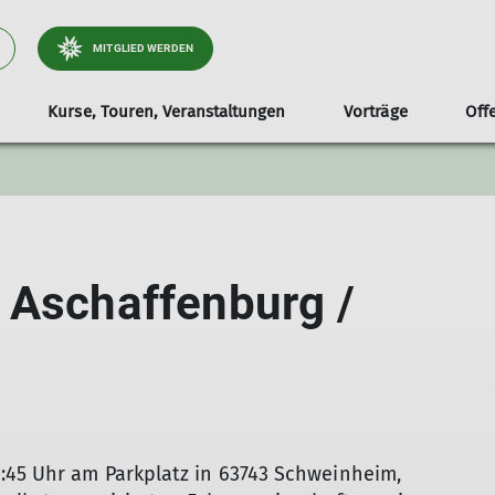
MITGLIED WERDEN
Kurse, Touren, Veranstaltungen
Vorträge
Off
ektionsmagazin
Gebietsführer
Bergsteigen
Mitgliederversammlung
Jugend | Jako
Mitgliedschaft
Klim
 Aschaffenburg /
:45 Uhr am Parkplatz in 63743 Schweinheim,