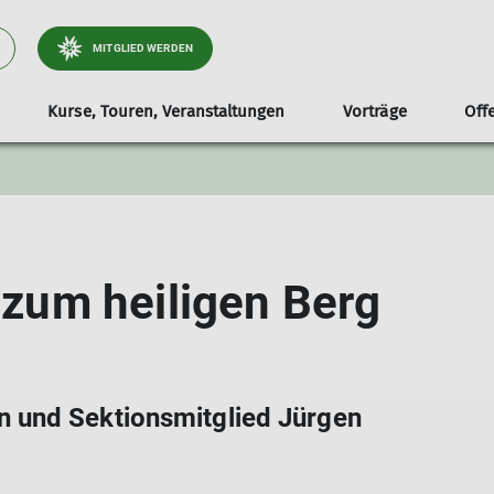
MITGLIED WERDEN
Kurse, Touren, Veranstaltungen
Vorträge
Off
ektionsmagazin
Gebietsführer
Bergsteigen
Mitgliederversammlung
Jugend | Jako
Mitgliedschaft
Klim
n zum heiligen Berg
 und Sektionsmitglied Jürgen