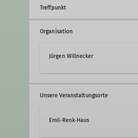
Treffpunkt
Organisation
Jürgen Willnecker
06071 6041888
vortra
Unsere Veranstaltungsorte
Ämter
Emil-Renk-Haus
Vortragswart