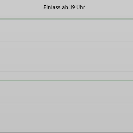
Einlass ab 19 Uhr
ege@dav-offenbach.de