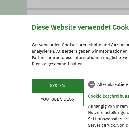
Gersprenzweg 24
63071 Offenbach
Gruppe
Diese Website verwendet Cook
Vortraege
Wir verwenden Cookies, um Inhalte und Anzeigen 
analysieren. Außerdem geben wir Informationen 
Partner führen diese Informationen möglicherwei
Dienste gesammelt haben.
Preis
Alles akzeptier
SYSTEM
Cookie Beschreibun
YOUTUBE VIDEOS
Abhängig von Ihrem 
Nutzereinstellungen
Sektionswebsites erf
Server zurück, von 