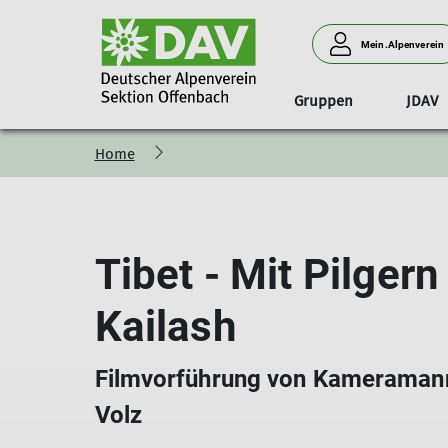
Mein.Alpenverein
Gruppen
JDAV
Home
Vorstand
Wandern
Downloads
Tourenleiter*in
Klettern
S
Tibet - Mit Pilger
Kailash
Filmvorführung von Kameramann
Volz