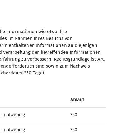
lung
Natur
News
Offenbacher Höhenweg
he Informationen wie etwa Ihre
 dies im Rahmen Ihres Besuchs von
darin enthaltenen Informationen an diejenigen
d Verarbeitung der betreffenden Informationen
erfahrung zu verbessern. Rechtsgrundlage ist Art.
ingenderforderlich sind sowie zum Nachweis
Sektion Offenbach des
icherdauer 350 Tage).
Deutschen Alpenvereins e.V.
Oppelner Str. 10
63071 Offenbach am Main
Ablauf
Telefon +4969869085
ch notwendig
350
Kontakt
ch notwendig
350