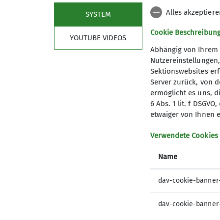
Andere Themen
Alles akzeptier
SYSTEM
Cookie Beschreibun
YOUTUBE VIDEOS
Bergsport
Bergsteigen
Familie
Familiengruppe
Abhängig von Ihrem 
Wandern
Nutzereinstellungen
Sektionswebsites erf
Server zurück, von 
ermöglicht es uns, d
6 Abs. 1 lit. f DSGV
etwaiger von Ihnen e
Sektion
Aktu
Verwendete Cookies
Gruppen
Progra
Name
Vorstand
Vorträge
Tourenleiter
dav-cookie-banner
Mitgliedschaft
dav-cookie-banner