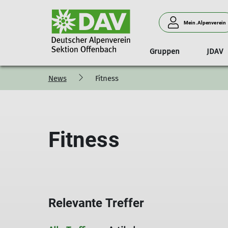
Mein.Alpenverein
Gruppen
JDAV
News
Fitness
Vorstand
Wandern
Downloads
Tourenleiter*in
Klettern
S
Fitness
Relevante Treffer