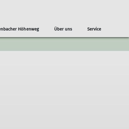
enbacher Höhenweg
Über uns
Service
aschutz
Familie
Geschichte
Kontakt
Fitness
Kontakt