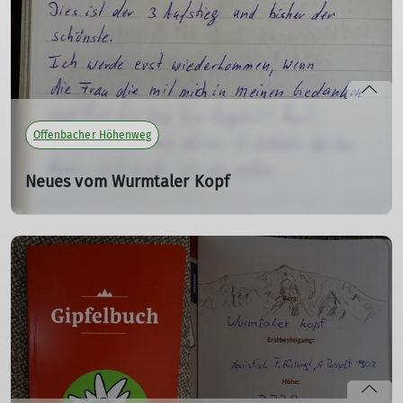
Offenbacher Höhenweg
Neues vom Wurmtaler Kopf
Herzerwärmender Gipfelbucheintrag
01.02.2024
Seit zwei Jahren können alle Besucher*innen des
Offenbacher Höhenwegs ihre Eindrücke und Gedanken
in einem Gipfelbuch festhalten. Jetzt haben wir dafür
noch eine schöne Metallbox angebracht, so ist das Buch
am Gipfel wettergeschützt immer parat.
mehr erfahren