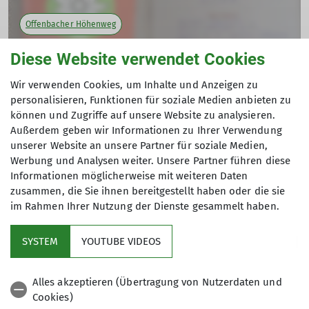
Offenbacher Höhenweg
Diese Website verwendet Cookies
Gipfelbuch am Offenbacher Höhenweg
25.07.2022
Wir verwenden Cookies, um Inhalte und Anzeigen zu
personalisieren, Funktionen für soziale Medien anbieten zu
Wer auf dem Offenbacher Höhenweg unterwegs ist, kann
Andere Themen
können und Zugriffe auf unsere Website zu analysieren.
sich ab der diesjährigen Wandersaison am Gipfel des
Außerdem geben wir Informationen zu Ihrer Verwendung
Wurmtaler Kopfs in einem Gipfelbuch eintragen. Auf
unserer Website an unsere Partner für soziale Medien,
3228m Höhe wartet es auf Berichte über schöne Touren
Bergsport
Bergsteigen
Familie
Familiengruppe
Werbung und Analysen weiter. Unsere Partner führen diese
und Erlebnisse.
Informationen möglicherweise mit weiteren Daten
Fitness
Jugend
Jugend
Klettern
Klimaschutz
Pünktlich zum Saisonstart hat es der Wegewart beim
zusammen, die Sie ihnen bereitgestellt haben oder die sie
ersten Kontrollgang des Jahres am höchsten Punkt des
im Rahmen Ihrer Nutzung der Dienste gesammelt haben.
Mitgliederversammlung
Natur
News
Wandern
Offenbacher Höhenwegs deponiert, 120 Jahre nach der
touristischen Erstbesteigung des Berges in 1902.
SYSTEM
YOUTUBE VIDEOS
Der Panorama-Ausblick vom Gipfel auf die
Sektion
Gletscherlandschaft der Wildspitze ist phänomenal wie
Alles akzeptieren (Übertragung von Nutzerdaten und
immer, vielleicht motiviert die Möglichkeit, sich nun
Cookies)
inmitten der wunderschönen Szenerie auch in einem
Aktuelles